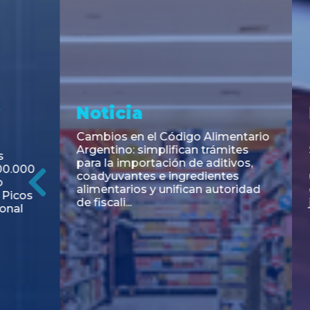
Noticia
Aseso
Trans
RESOLUCIÓN 271/2026 de la
SECRETARIA DE COORDINACIÓN
Emisión de
DE PRODUCCIÓN: Actualización y
Negociable
unificación de las advertencias
Puerto S.A
obligatorias en la publicidad de
Previous
de U$S 98.
juegos y apuestas en...