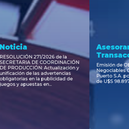
ramiento y
Asesoramiento
acciones
Transacciones
 Obligaciones
PAGBAM asesoró a Volsm
s Clase E de Central
autorización para la tok
. por un Valor Nominal
de los Certificados de Pa
897.303
del Fideicomiso Financie
Inmobiliario "Espacio Añ