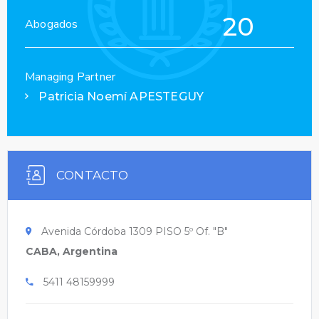
20
Abogados
Managing Partner
Patricia Noemí APESTEGUY
CONTACTO
Avenida Córdoba 1309 PISO 5º Of. "B"
CABA, Argentina
5411 48159999