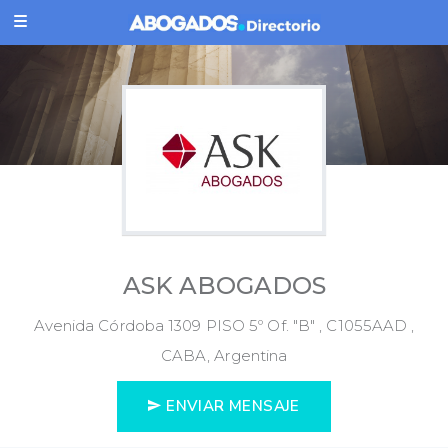
ASK ABOGADOS
Avenida Córdoba 1309 PISO 5º Of. "B" , C1055AAD ,
CABA, Argentina
ENVIAR MENSAJE