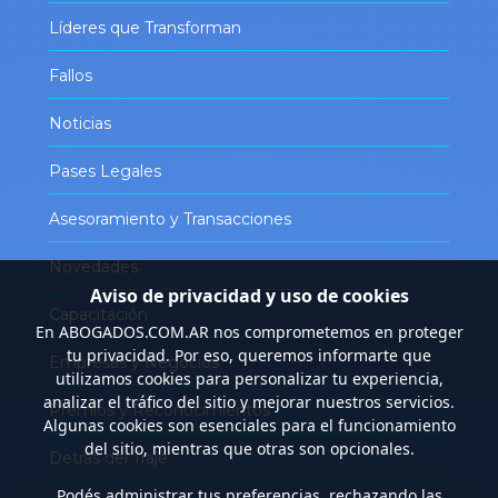
Líderes que Transforman
Fallos
Noticias
Pases Legales
Asesoramiento y Transacciones
Novedades
Aviso de privacidad y uso de cookies
Capacitación
En
ABOGADOS.COM.AR
nos comprometemos en proteger
tu privacidad. Por eso, queremos informarte que
Empresas y Negocios
utilizamos cookies para personalizar tu experiencia,
analizar el tráfico del sitio y mejorar nuestros servicios.
Premios y Reconocimientos
Algunas cookies son esenciales para el funcionamiento
del sitio, mientras que otras son opcionales.
Detrás del Traje
Podés administrar tus preferencias, rechazando las