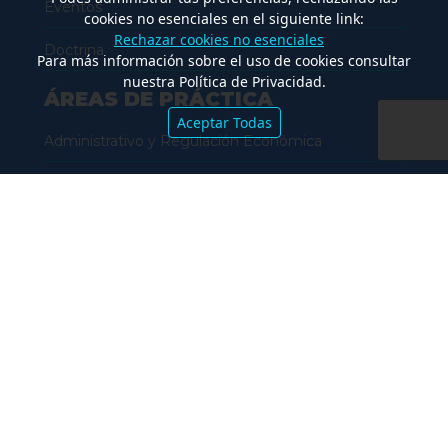
Eventos
cookies no esenciales en el siguiente link:
Rechazar cookies no esenciales
Doctrina
Para más información sobre el uso de cookies consultar
nuestra Política de Privacidad.
ÁREAS DE PRÁCTICA
Aceptar Todas
Administrativo y Regulación Económica
Aduanero y Comercio Exterior
Ambiental
Bancos y Finanzas
Civil
Concursos y Quiebras
Consumidor y Publicidad
Comercial