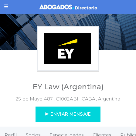
EY Law (Argentina)
25 de Mayo 487 , C1002ABI , CABA, Argentina
ENVIAR MENSAJE
Perfil
Socios
Especialidades
Clientes
Public