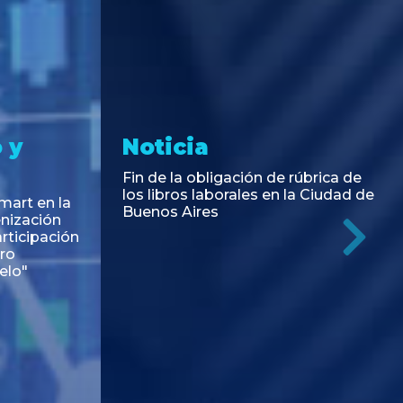
 y
Noticia
Fin de la obligación de rúbrica de
los libros laborales en la Ciudad de
art en la
Buenos Aires
enización
rticipación
Ne
ro
elo"