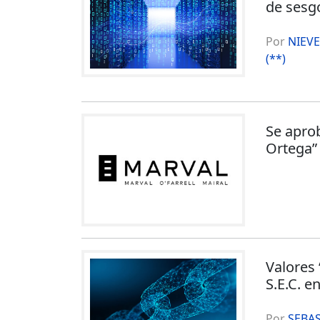
de sesg
Por
NIEVE
(**)
Se aprob
Ortega”
Valores 
S.E.C. e
Por
SEBAS