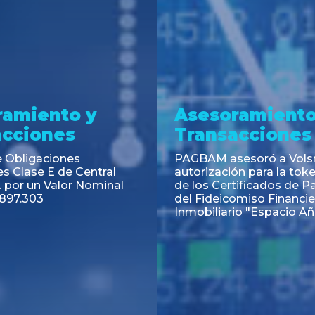
ramiento y
Asesoramiento
acciones
Transacciones
 Obligaciones
PAGBAM asesoró a Volsm
s Clase E de Central
autorización para la tok
. por un Valor Nominal
de los Certificados de Pa
897.303
del Fideicomiso Financie
Inmobiliario "Espacio Añ