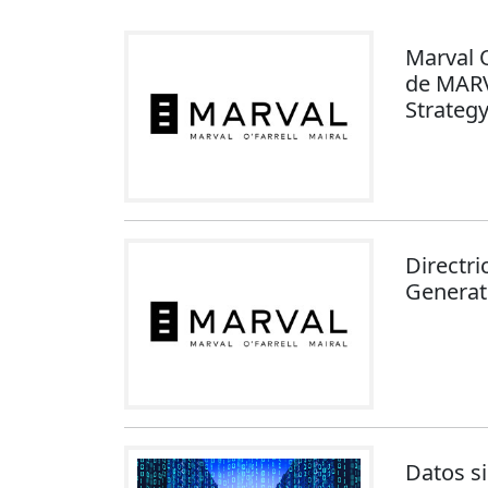
Marval O
de MARV
Strateg
Directri
Generat
Datos si