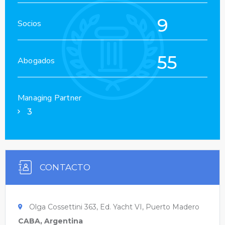
9
Socios
55
Abogados
Managing Partner
3
CONTACTO
Olga Cossettini 363, Ed. Yacht VI, Puerto Madero
CABA, Argentina