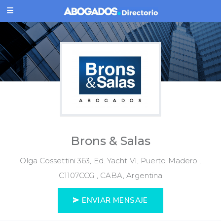
Brons & Salas
Olga Cossettini 363, Ed. Yacht VI, Puerto Madero ,
C1107CCG , CABA, Argentina
ENVIAR MENSAJE