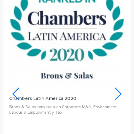
Chambers Latin America 2020
Cha
Brons & Salas rankeada en Corporate M&A, Environment,
Bro
Labour & Employment y Tax
Lab