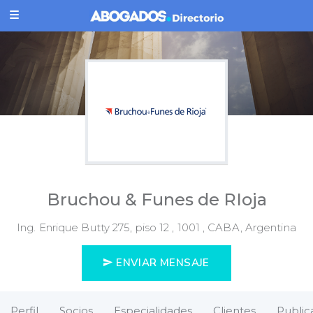
Bruchou & Funes de RIoja
Ing. Enrique Butty 275, piso 12 , 1001 , CABA, Argentina
ENVIAR MENSAJE
Perfil
Socios
Especialidades
Clientes
Public