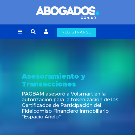
REGISTRARSE
ento y
Noticia
ones
Fin de la obligac
laborales en la
 a Volsmart en la
a la tokenización de los
Participación del
anciero Inmobiliario