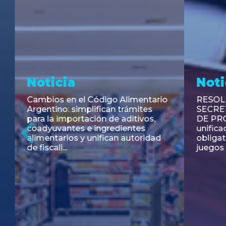
Noticia
Aseso
Trans
RESOLUCIÓN 271/2026 de la
SECRETARIA DE COORDINACIÓN
Emisión de
DE PRODUCCIÓN: Actualización y
Negociable
unificación de las advertencias
Puerto S.A
obligatorias en la publicidad de
Previous
de U$S 98.
juegos y apuestas en...