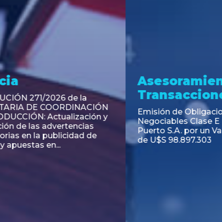
ramiento y
Asesoramiento
acciones
Transacciones
 Obligaciones
PAGBAM asesoró a Volsm
s Clase E de Central
autorización para la tok
. por un Valor Nominal
de los Certificados de Pa
897.303
del Fideicomiso Financie
Inmobiliario "Espacio Añ