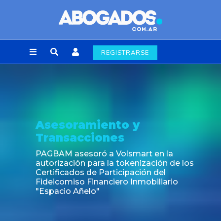
REGISTRARSE
Noticia
Fin de la obligación de rúbric
laborales en la Ciudad de Bu
en la
ción de los
 del
iliario