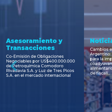
Asesoramiento y
Notici
Transacciones
Cambios en
Argentino: 
Co-Emisión de Obligaciones
para la imp
Negociables por US$400.000.000
coadyuvant
de Petroquímica Comodoro
alimentari
Previous
Rivadavia S.A. y Luz de Tres Picos
de fiscali...
S.A. en el mercado internacional