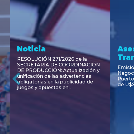
Noticia
Aseso
Trans
RESOLUCIÓN 271/2026 de la
SECRETARIA DE COORDINACIÓN
Emisión de
DE PRODUCCIÓN: Actualización y
Negociable
unificación de las advertencias
Puerto S.A
obligatorias en la publicidad de
Previous
de U$S 98.
juegos y apuestas en...