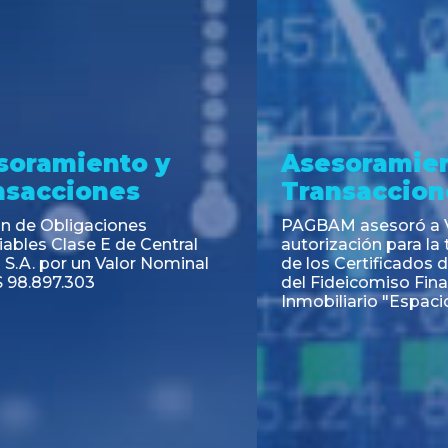
ramiento y
Asesoramiento
acciones
Transacciones
 Obligaciones
PAGBAM asesoró a Volsm
s Clase E de Central
autorización para la tok
. por un Valor Nominal
de los Certificados de Pa
897.303
del Fideicomiso Financie
Inmobiliario "Espacio Añ