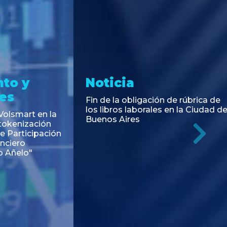
 y
Noticia
Fin de la obligación de rúbrica de
los libros laborales en la Ciudad de
art en la
Buenos Aires
enización
rticipación
Ne
ro
elo"