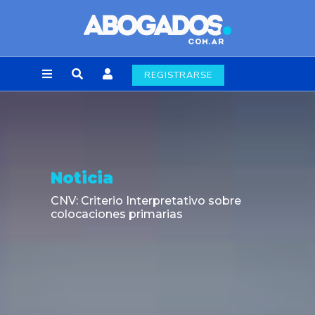
REGISTRARSE
Opinión
38.477 escritos en tres días: El caso
chileno que expuso el atraso del sistema
judicial frente a la automatización