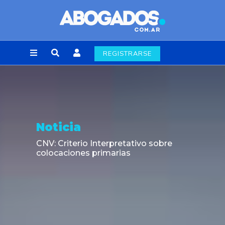
REGISTRARSE
Opinión
38.477 escritos en tres días: El caso
chileno que expuso el atraso del sistema
judicial frente a la automatización