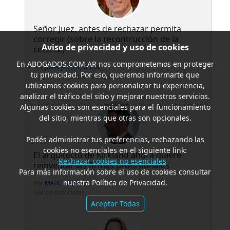
Señor Juez, antes de rechazar permita
corregir (sobre la recontrucción de la
Aviso de privacidad y uso de cookies
certeza)
En
ABOGADOS.COM.AR
nos comprometemos en proteger
Por
JUAN JAVIER NEGRI
tu privacidad. Por eso, queremos informarte que
Negri & Pueyrredón Abogados
utilizamos cookies para personalizar tu experiencia,
analizar el tráfico del sitio y mejorar nuestros servicios.
Algunas cookies son esenciales para el funcionamiento
del sitio, mientras que otras son opcionales.
Podés administrar tus preferencias, rechazando las
cookies no esenciales en el siguiente link:
El arquitecto de Kirkland ahora quiere
Rechazar cookies no esenciales
reinventar las firmas profesionales
Para más información sobre el uso de cookies consultar
nuestra Política de Privacidad.
Por
MARC GERICÓ
Gericó Associates
Aceptar Todas