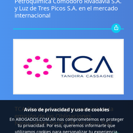
Petroquímica Comodoro Rivadavia S.A.
y Luz de Tres Picos S.A. en el mercado
internacional
.
TCA Tanoira Cassagne asesoró en la
Aviso de privacidad y uso de cookies
emisión de las Obligaciones
En
ABOGADOS.COM.AR
nos comprometemos en proteger
Negociables Serie I de Yacopini Süd
tu privacidad. Por eso, queremos informarte que
utilizamos cookies para personalizar tu experiencia,