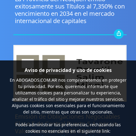
exitosamente sus Títulos al 7,350% con
vencimiento en 2034 en el mercado
internacional de capitales
Aviso de privacidad y uso de cookies
En
ABOGADOS.COM.AR
nos comprometemos en proteger
tu privacidad. Por eso, queremos informarte que
utilizamos cookies para personalizar tu experiencia,
analizar el tráfico del sitio y mejorar nuestros servicios.
Algunas cookies son esenciales para el funcionamiento
.
del sitio, mientras que otras son opcionales.
Emisión de Obligaciones Negociables
Clase E de Central Puerto S.A. por un
Podés administrar tus preferencias, rechazando las
Valor Nominal de U$S 98.897.303
cookies no esenciales en el siguiente link: