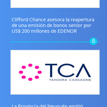
.
Clifford Chance asesora la reapertura
de una emisión de bonos senior por
US$ 200 millones de EDENOR
.
La Provincia del Neuquén emitió