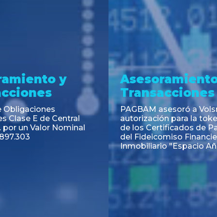
ramiento y
Asesoramiento
acciones
Transacciones
 Obligaciones
PAGBAM asesoró a Volsm
s Clase E de Central
autorización para la tok
. por un Valor Nominal
de los Certificados de Pa
897.303
del Fideicomiso Financie
Inmobiliario "Espacio Añ