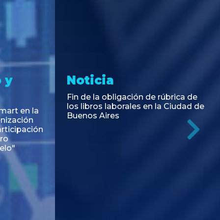
 y
Noticia
Fin de la obligación de rúbrica de
los libros laborales en la Ciudad de
art en la
Buenos Aires
enización
rticipación
Ne
ro
elo"