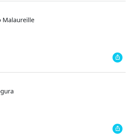
 Malaureille
egura