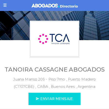
TANOIRA CASSAGNE ABOGADOS
Juana Manso 205 - Piso 7mo , Puerto Madero
(C1107CBE) , CABA , Buenos Aires , Argentina
ENVIAR MENSAJE