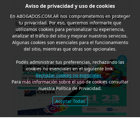
Aviso de privacidad y uso de cookies
¿Está el sistema judicial preparado para
En
ABOGADOS.COM.AR
nos comprometemos en proteger
liderar en la era de la Inteligencia
tu privacidad. Por eso, queremos informarte que
utilizamos cookies para personalizar tu experiencia,
Artificial?
analizar el tráfico del sitio y mejorar nuestros servicios.
Algunas cookies son esenciales para el funcionamiento
del sitio, mientras que otras son opcionales.
Podés administrar tus preferencias, rechazando las
cookies no esenciales en el siguiente link:
Rechazar cookies no esenciales
Para más información sobre el uso de cookies consultar
nuestra Política de Privacidad.
Aceptar Todas
ODR-IV ODR Expo Tech 2026