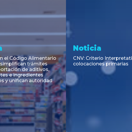
Asesoramiento
Transacciones
r mora. Devolución
País. Demora excesiva.
DLA Piper Argentina y B
Funes de Rioja asesoraro
emisión de Títulos de D
Pública Adicionales de l
de Buenos Aires