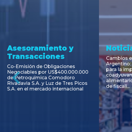
Opinión
Fallo
Evolución legislativa del tema
Amparo po
aportes y contribuciones solidarial
Impuesto 
al sindicato
Previous