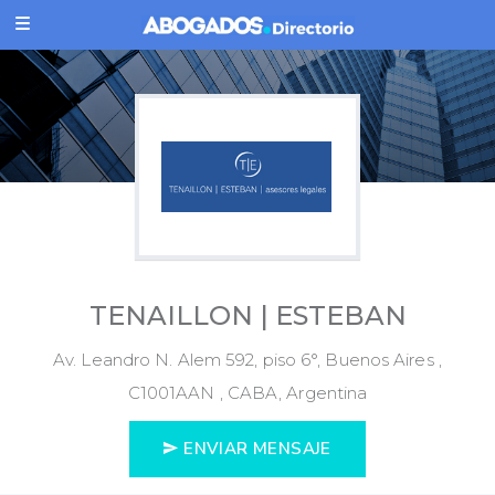
TENAILLON | ESTEBAN
Av. Leandro N. Alem 592, piso 6°, Buenos Aires ,
C1001AAN , CABA, Argentina
ENVIAR MENSAJE