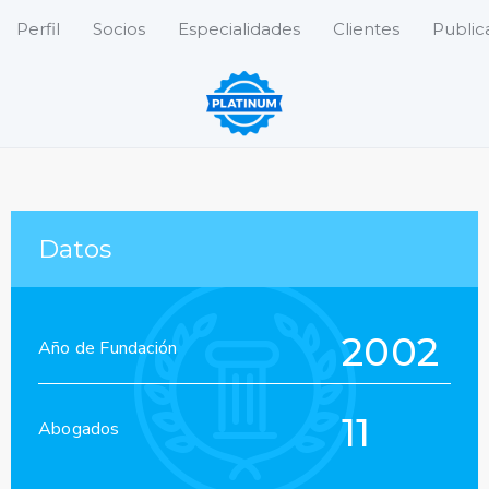
Perfil
Socios
Especialidades
Clientes
Public
Datos
2002
Año de Fundación
11
Abogados