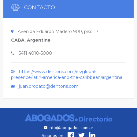
CONTACTO
Avenida Eduardo Madero 900, piso 17
CABA, Argentina
5411 4010-5000
https://www.dentons.com/es/global-
presence/latin-america-and-the-caribbean/argentina
juan.propato@dentons.com
info@abogados.com.ar
Síganos en