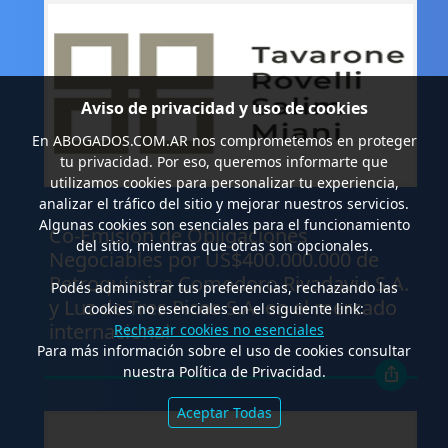
Aviso de privacidad y uso de cookies
En
ABOGADOS.COM.AR
nos comprometemos en proteger
tu privacidad. Por eso, queremos informarte que
utilizamos cookies para personalizar tu experiencia,
analizar el tráfico del sitio y mejorar nuestros servicios.
.
Algunas cookies son esenciales para el funcionamiento
Co-Emisión de Obligaciones
del sitio, mientras que otras son opcionales.
Negociables por US$400.000.000 de
Petroquímica Comodoro Rivadavia S.A.
Podés administrar tus preferencias, rechazando las
y Luz de Tres Picos S.A. en el mercado
cookies no esenciales en el siguiente link:
internacional
Rechazar cookies no esenciales
Para más información sobre el uso de cookies consultar
nuestra Política de Privacidad.
Aceptar Todas