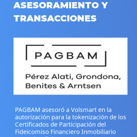
ASESORAMIENTO Y
TRANSACCIONES
.
PAGBAM asesoró a Volsmart en la
autorización para la tokenización de los
Certificados de Participación del
Fideicomiso Financiero Inmobiliario