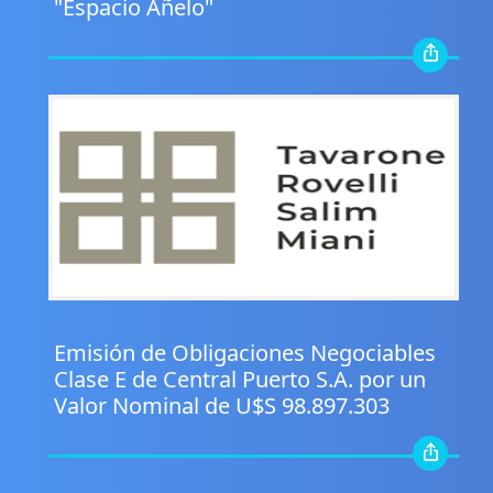
"Espacio Añelo"
.
Emisión de Obligaciones Negociables
Clase E de Central Puerto S.A. por un
Valor Nominal de U$S 98.897.303