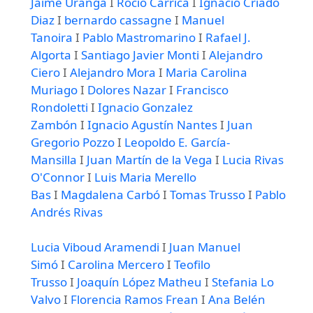
Jaime Uranga
I
Rocío Carrica
I
Ignacio Criado
Diaz
I
bernardo cassagne
I
Manuel
Tanoira
I
Pablo Mastromarino
I
Rafael J.
Algorta
I
Santiago Javier Monti
I
Alejandro
Ciero
I
Alejandro Mora
I
Maria Carolina
Muriago
I
Dolores Nazar
I
Francisco
Rondoletti
I
Ignacio Gonzalez
Zambón
I
Ignacio Agustín Nantes
I
Juan
Gregorio Pozzo
I
Leopoldo E. García-
Mansilla
I
Juan Martín de la Vega
I
Lucia Rivas
O'Connor
I
Luis Maria Merello
Bas
I
Magdalena Carbó
I
Tomas Trusso
I
Pablo
Andrés Rivas
Lucia Viboud Aramendi
I
Juan Manuel
Simó
I
Carolina Mercero
I
Teofilo
Trusso
I
Joaquín López Matheu
I
Stefania Lo
Valvo
I
Florencia Ramos Frean
I
Ana Belén