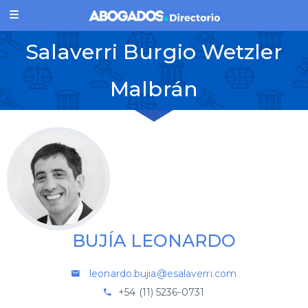
Salaverri Burgio Wetzler
Malbrán
BUJÍA LEONARDO
leonardo.bujia@esalaverri.com
+54 (11) 5236-0731