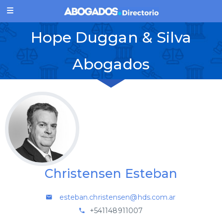
Hope Duggan & Silva
Abogados
Christensen Esteban
esteban.christensen@hds.com.ar
+541148911007