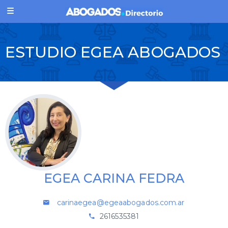
ESTUDIO EGEA ABOGADOS
EGEA CARINA FEDRA
carinaegea@egeaabogados.com.ar
2616535381